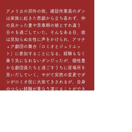
アメリカの郊外の街。建設作業員のダン
は家族に起きた悲劇から立ち直れず、仲
の良かった妻や思春期の娘とすれ違う
日々を過ごしていた。そんなある日、彼
は見知らぬ女性に声をかけられ、アマチ
ュア劇団の舞台「ロミオとジュリエッ
ト」に参加することになる。経験もなく
乗り気になれないダンだったが、個性豊
かな劇団員たちと過ごすうちに居場所を
見いだしていく。やがて突然の変更でダ
ンがロミオ役に大抜てきされるが、自身
のつらい経験が重なり演じることができ
なくなってしまう。そして本番当日、家
族や仲間の思いが詰まった舞台がついに
幕を開ける。
シカゴの舞台や映画に出演してきたキー
ス・カプフェラーが不器用な父ダンを繊