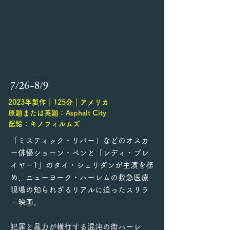
7/26~8/9
2023年製作｜125分｜アメリカ
原題または英題：Asphalt City
配給：キノフィルムズ
「ミスティック・リバー」などのオスカ
ー俳優ショーン・ペンと「レディ・プレ
イヤー1」のタイ・シェリダンが主演を務
め、ニューヨーク・ハーレムの救急医療
現場の知られざるリアルに迫ったスリラ
ー映画。
犯罪と暴力が横行する混沌の街ハーレ