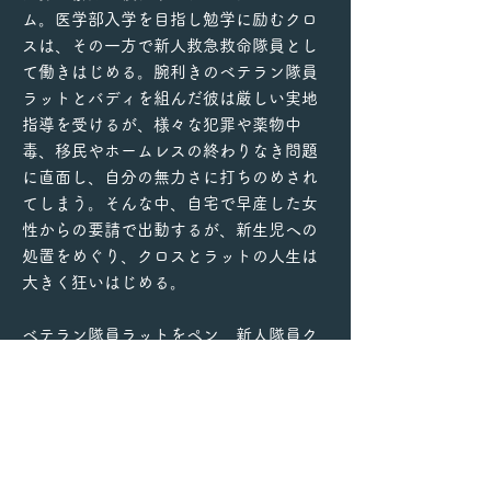
ム。医学部入学を目指し勉学に励むクロ
スは、その一方で新人救急救命隊員とし
て働きはじめる。腕利きのベテラン隊員
ラットとバディを組んだ彼は厳しい実地
指導を受けるが、様々な犯罪や薬物中
毒、移民やホームレスの終わりなき問題
に直面し、自分の無力さに打ちのめされ
てしまう。そんな中、自宅で早産した女
性からの要請で出動するが、新生児への
処置をめぐり、クロスとラットの人生は
大きく狂いはじめる。
ベテラン隊員ラットをペン、新人隊員ク
ロスをシェリダンが演じ、「ファンタス
ティック・ビースト」シリーズのキャサ
リン・ウォーターストン、「ラストデイ
ズ」のマイケル・ピット、元プロボクサ
ーのマイク・タイソンが共演。ジャン＝