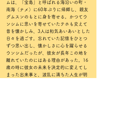
ムは、「宝島」と呼ばれる海沿いの町・
南海（ナメ）に60年ぶりに帰郷し、親友
グムスンのもとに身を寄せる。かつてウ
ンシムに思いを寄せていたテホも交えて
昔を懐かしみ、3人は和気あいあいとした
日々を過ごす。忘れていた記憶をひとつ
ずつ思い出し、懐かしさに心を躍らせる
ウンシムだったが、彼女が長年この地を
離れていたのにはある理由があった。16
歳の時に彼女の未来を決定的に変えてし
まった出来事と、波乱に満ちた人生が明
かされ、互いの現在を知ったウンシムと
グムスンは、美しい花が咲き誇る草原へ
最後のピクニックに出かけ、生まれ変わ
ってもまた友だちになることを誓う。
「怪しい彼女」のナ・ムニが主人公ウン
シム、Netflixドラマ「イカゲーム」のキ
ム・ヨンオクが親友グムスン、「チャン