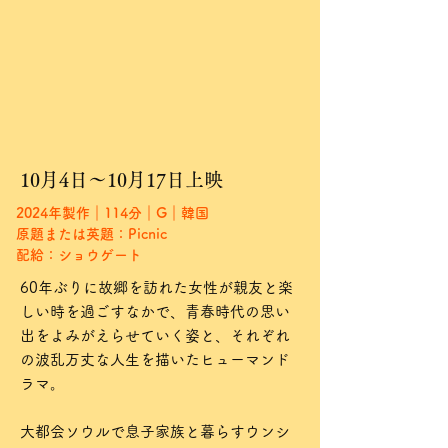
10月4日〜10月17日上映
2024年製作｜114分｜G｜韓国
原題または英題：Picnic
配給：ショウゲート
60年ぶりに故郷を訪れた女性が親友と楽
しい時を過ごすなかで、青春時代の思い
出をよみがえらせていく姿と、それぞれ
の波乱万丈な人生を描いたヒューマンド
ラマ。
大都会ソウルで息子家族と暮らすウンシ