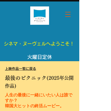
シネマ・ヌーヴェルへようこそ！
​火曜日定休
​上映作品一覧に戻る
最後のピクニック
(2025年公開
作品)
人生の最後に一緒にいたい人は誰で
すか？
​韓国大ヒットの終活ムービー。