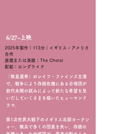
6/27~上映
2025年製作｜113分｜イギリス・アメリカ
合作
原題または英題：The Choral
配給：ロングライド
「教皇選挙」のレイフ・ファインズ主演
で、戦争により存続危機にある合唱団が
前代未聞の試みによって新たな希望を見
いだしていくさまを描いたヒューマンド
ラマ。
第1次世界大戦下のイギリス北部ヨークシ
ャー。徴兵で多くの団員を失い、存続の
危機にあった合唱団が、若者や町の人々