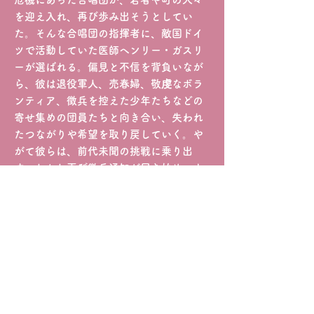
を迎え入れ、再び歩み出そうとしてい
た。そんな合唱団の指揮者に、敵国ドイ
ツで活動していた医師ヘンリー・ガスリ
ーが選ばれる。偏見と不信を背負いなが
ら、彼は退役軍人、売春婦、敬虔なボラ
ンティア、徴兵を控えた少年たちなどの
寄せ集めの団員たちと向き合い、失われ
たつながりや希望を取り戻していく。や
がて彼らは、前代未聞の挑戦に乗り出
す。しかし再び徴兵通知が届き始め、よ
うやく芽生えた平穏は、戦争の影にのみ
込まれていく。
合唱団の指揮者を務めることになる医師
ヘンリー・ガスリーをレイフ・ファイン
ズが演じ、厳格だが偏屈な男の複雑な内
面を体現。ロジャー・アラム、マーク・
アディらイギリスの実力派キャストが共