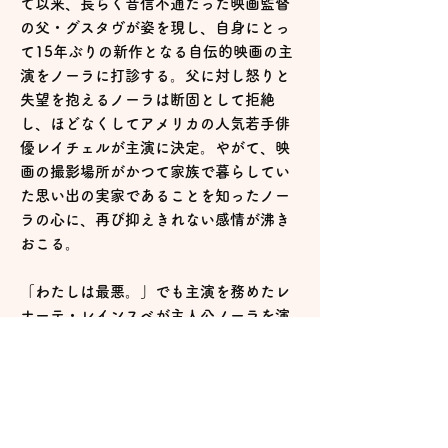
て以来、長らく音信不通だった映画監督
の父・グスタヴが姿を現し、自身にとっ
て15年ぶりの新作となる自伝的映画の主
演をノーラに打診する。父に対し怒りと
失望を抱えるノーラは断固として拒絶
し、ほどなくしてアメリカの人気若手俳
優レイチェルが主演に決定。やがて、映
画の撮影場所がかつて家族で暮らしてい
た思い出の実家であることを知ったノー
ラの心に、再び抑えきれない感情が沸き
おこる。
「わたしは最悪。」でも主演を務めたレ
ナーテ・レインスベが主人公ノーラを演
じ、名優ステラン・スカルスガルドが映
画監督の父グスタヴ役で共演。妹アグネ
スをインガ・イブスドッテル・リッレオ
ース、アメリカの人気俳優レイチェルを
エル・ファニングが演じた。2025年・第