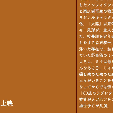
したノンフィクシ
と商店街再生の物
リジナルキャラク
化。「太陽」以来
セー尾形が、主人
た。校長職を定年
しをする森衣恭一
浮いた存在で、訪
ていた野良猫のミ
よそに、ミイは毎
んなある日、ミイ
探し始めた始めた
人々がいることを
なってからでは伝
「60歳のラブレ
監督がメガホンを
定上映
加世子らが共演。