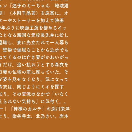
ョン「迷子のミーちゃん 地域猫
語」（木附千晶著）を原案に、オ
ターやストーリーを加えて映画
9年ぶりに映画主演を務めるイッ
公となる頑固な元校長先生に扮し
退職し、妻に先立たれて一人暮ら
。堅物で偏屈なことから近所でも
ねてくるのは亡き妻がかわいがっ
イだけ。追い払おうとする森衣を
日妻の仏壇の前に座っていた。そ
が姿を見せなくなり、気になって
森衣は、同じようにミイを探す
知り、その交流のなかで「いなく
えられない気持ち」に気付く。、
ター」「神様のカルテ」の深川栄洋
とり、染谷将太、北乃きい、岸本