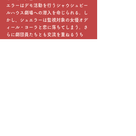
エラーはデモ活動を行うシャウシュピー
ルハウス劇場への潜入を命じられる。し
かし、シュエラーは監視対象の女優オデ
ィール・ヨーラと恋に落ちてしまう。さ
らに劇団員たちとも交流を重ねるうち
に、シュエラーは自らの任務に疑問を抱
き始める。ウィリアム・シェイクスピア
「十二夜」の稽古と現実が交錯しなが
ら、シュエラーの心は任務と恋の狭間で
揺れ動いていく。
監督は、2008年の長編デビュー作「Der
Freund」がスイス映画賞の最優秀長編映
画賞を受賞したミヒャ・レビンスキー。
オフィシャルサイトへ