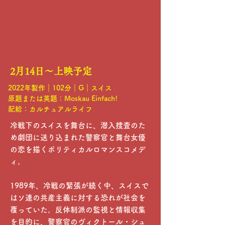
2月14日〜上映予定
2022年製作｜102分｜G｜スイス
原題または英題：Moskau Einfach!
配給：カルチュアルライフ
冷戦下のスイスを舞台に、潜入捜査のた
め劇団に送り込まれた警察官と舞台女優
の恋を描くポリティカルロマンスコメデ
ィ。
1989年、冷戦の緊張が続く中、スイスで
はソ連の共産主義に対する恐れが社会を
覆っていた。反体制派の監視と情報収集
を目的に、警察官のヴィクトール・シュ