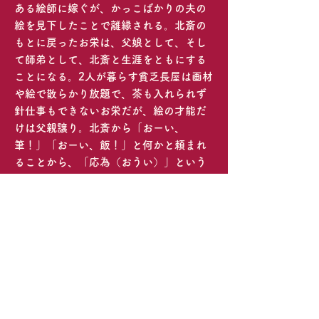
ある絵師に嫁ぐが、かっこばかりの夫の
絵を見下したことで離縁される。北斎の
もとに戻ったお栄は、父娘として、そし
て師弟として、北斎と生涯をともにする
ことになる。2人が暮らす貧乏長屋は画材
や絵で散らかり放題で、茶も入れられず
針仕事もできないお栄だが、絵の才能だ
けは父親譲り。北斎から「おーい、
筆！」「おーい、飯！」と何かと頼まれ
ることから、「応為（おうい）」という
号を授かったお栄は、当時としては珍し
い女性の浮世絵師として、絵を描くこと
に生涯を捧げる。
北斎の娘であり右腕であり、やがて類ま
れな絵の才能を開花させていく主人公・
お栄／葛飾応為を、「MOTHER マザ
ー」以来の大森監督とのタッグとなる長
澤が演じた。北斎役を永瀬正敏、応為の