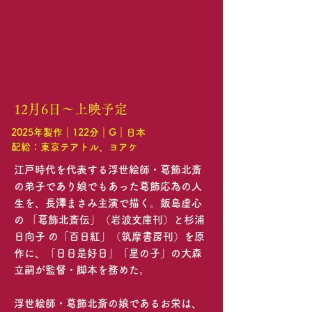
12月6日〜上映予定
2025年製作｜122分｜G｜日本
配給：東京テアトル、ヨアケ
江戸時代を代表する浮世絵師・葛飾北斎
の弟子であり娘でもあった葛飾応為の人
生を、長澤まさみ主演で描く。飯島虚心
の 「葛飾北斎伝」（岩波文庫刊）と杉浦
日向子 の「百日紅」（筑摩書房刊）を原
作に、「日日是好日」「星の子」の大森
立嗣が監督・脚本を務めた。
浮世絵師・葛飾北斎の娘であるお栄は、