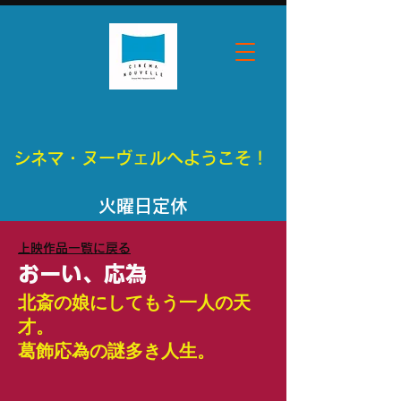
シネマ・ヌーヴェルへようこそ！
​火曜日定休
​上映作品一覧に戻る
おーい、応為
北斎の娘にしてもう一人の天
才。
​葛飾応為の謎多き人生。