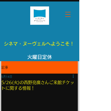
シネマ・ヌーヴェルへようこそ！
​火曜日定休
記事
5月14日
5/26(火)の西野亮廣さんご来館チケッ
トに関する情報！